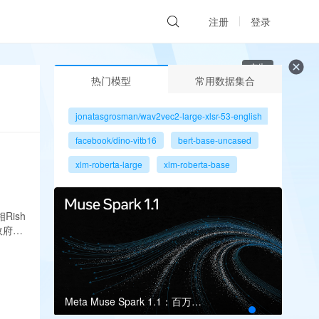
注册
登录
广告
热门模型
常用数据集合
jonatasgrosman/wav2vec2-large-xlsr-53-english
facebook/dino-vitb16
bert-base-uncased
xlm-roberta-large
xlm-roberta-base
gpt2
microsoft/resnet-50
facebook/dino-vits8
ish
国政府提
Meta Muse Spark 1.1：百万上下文瞄准多智能体
Grok 4.5登场：编码与长程智能体再升级