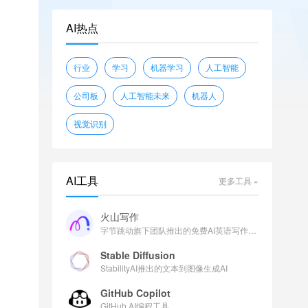
openwebtext
glue
shunk031/JGLUE
AI热点
piqa
wikitext
sciq
EleutherAI/lambada_openai
行业
学习
机器学习
人工智能
facebook/flores
公司板
人工智能未来
机器人
视觉识别
AI工具
更多工具 »
火山写作
字节跳动旗下团队推出的免费AI英语写作助手
Stable Diffusion
StabilityAI推出的文本到图像生成AI
GitHub Copilot
GitHub AI编程工具