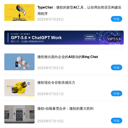
TypeChat：微软的新型AI工具，让你用自然语言构建应
用程序
2023年07月24日
行业
GPT-5.6
与Chat
GPT W
ork：复
微软推出面向企业的AI驱动的Bing Chat
杂工作
进入智
2023年07月21日
行业
能体时
代
微软现在令谷歌倍感压力
2023年07月21日
行业
微软-动视暴雪合并：微软的重大胜利
2023年07月12日
行业